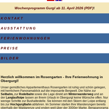
Wochenprogramm Gurgl ab 11. April 2026 (PDF)
!
K O N T A K T
A U S S T A T T U N G
F E R I E N W O H N U N G E N
P R E I S E
B I L D E R
Herzlich willkommen im Rosengarten - Ihre Ferienwohnung in
Obergurgl!
Unser gemütliches Appartementhaus Rosengarten ist ruhig und schön gelegen,
mit herrlichem Panoramablick auf die imposante Bergwelt. Die Nähe zur
Seilbahn,
zur
Rodelbahn
sowie die Lage direkt am
Winterwanderweg
und an
der
Langlaufloipe
lassen an Ihrem Urlaub in Obergurgl keine Wünsche offen. Nur
wenige Schritte zur Bushaltestelle. Sie können mit den Skiern der Loipe entlang
bis zur
Hochgurglbahn
abfahren. Im Sommer starten Ihre Wanderungen bereits
oberhalb der Waldgrenze und enden weit über der 3000er Marke. Bergpanorama