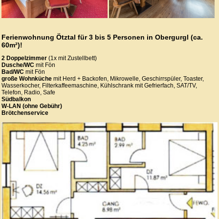
Ferienwohnung Ötztal für 3 bis 5 Personen in Obergurgl (ca.
60m²)!
2 Doppelzimmer
(1x mit Zustellbett)
Dusche/WC
mit Fön
Bad/WC
mit Fön
große Wohnküche
mit Herd + Backofen, Mikrowelle, Geschirrspüler, Toaster,
Wasserkocher, Filterkaffeemaschine, Kühlschrank mit Gefrierfach, SAT/TV,
Telefon, Radio, Safe
Südbalkon
W-LAN (ohne Gebühr)
Brötchenservice