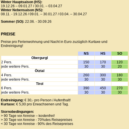
Winter Hauptsaison (HS):
19.12.26 – 09.01.27 / 30.01. – 03.04.27
Winter Nebensaison (NS):
08.11. - 19.12.26 / 09.01. – 30.01.27 / 03.04. – 30.04.27
Sommer (SO):
22.06. - 30.09.26
PREISE
Preise pro Ferienwohnung und Nacht in Euro zuzüglich Kurtaxe und
Endreinigung!
NS
HS
SO
Obergurgl
2 Pers.
150
170
120
jede weitere Pers.
30
30
20
Ötztal
4 Pers.
260
300
180
jede weitere Pers.
30
30
30
Tirol
6 Pers.
390
450
270
jede weitere Pers.
30
30
30
Endreinigung:
€ 30,- pro Person / Aufenthalt!
Kurtaxe:
€ 5,00 pro Erwachsenen und Tag.
Stornobedingungen:
> 90 Tage vor Anreise – kostenfrei!
> 30 Tage vor Anreise - 70%des Reisepreises
< 30 Tage vor Anreise - 90% des Reisepreises