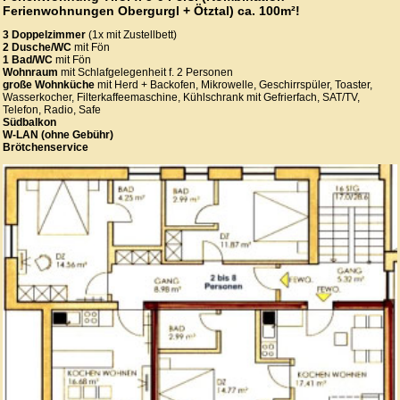
Ferienwohnungen Obergurgl + Ötztal) ca. 100m²!
3 Doppelzimmer
(1x mit Zustellbett)
2 Dusche/WC
mit Fön
1 Bad/WC
mit Fön
Wohnraum
mit Schlafgelegenheit f. 2 Personen
große Wohnküche
mit Herd + Backofen, Mikrowelle, Geschirrspüler, Toaster,
Wasserkocher, Filterkaffeemaschine, Kühlschrank mit Gefrierfach, SAT/TV,
Telefon, Radio, Safe
Südbalkon
W-LAN (ohne Gebühr)
Brötchenservice