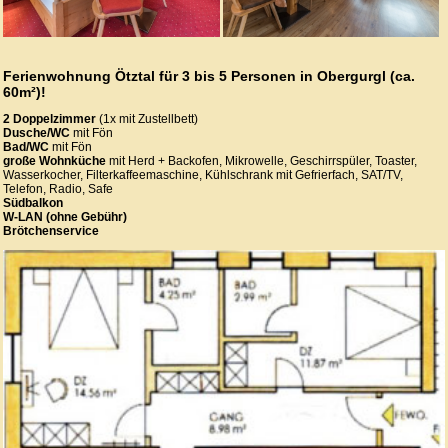
Ferienwohnung Ötztal für 3 bis 5 Personen in Obergurgl (ca.
60m²)!
2 Doppelzimmer
(1x mit Zustellbett)
Dusche/WC
mit Fön
Bad/WC
mit Fön
große Wohnküche
mit Herd + Backofen, Mikrowelle, Geschirrspüler, Toaster,
Wasserkocher, Filterkaffeemaschine, Kühlschrank mit Gefrierfach, SAT/TV,
Telefon, Radio, Safe
Südbalkon
W-LAN (ohne Gebühr)
Brötchenservice