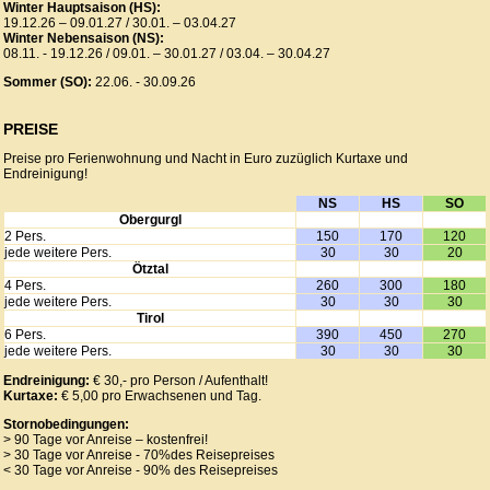
Winter Hauptsaison (HS):
19.12.26 – 09.01.27 / 30.01. – 03.04.27
Winter Nebensaison (NS):
08.11. - 19.12.26 / 09.01. – 30.01.27 / 03.04. – 30.04.27
Sommer (SO):
22.06. - 30.09.26
PREISE
Preise pro Ferienwohnung und Nacht in Euro zuzüglich Kurtaxe und
Endreinigung!
NS
HS
SO
Obergurgl
2 Pers.
150
170
120
jede weitere Pers.
30
30
20
Ötztal
4 Pers.
260
300
180
jede weitere Pers.
30
30
30
Tirol
6 Pers.
390
450
270
jede weitere Pers.
30
30
30
Endreinigung:
€ 30,- pro Person / Aufenthalt!
Kurtaxe:
€ 5,00 pro Erwachsenen und Tag.
Stornobedingungen:
> 90 Tage vor Anreise – kostenfrei!
> 30 Tage vor Anreise - 70%des Reisepreises
< 30 Tage vor Anreise - 90% des Reisepreises