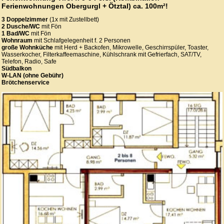
Ferienwohnungen Obergurgl + Ötztal) ca. 100m²!
3 Doppelzimmer
(1x mit Zustellbett)
2 Dusche/WC
mit Fön
1 Bad/WC
mit Fön
Wohnraum
mit Schlafgelegenheit f. 2 Personen
große Wohnküche
mit Herd + Backofen, Mikrowelle, Geschirrspüler, Toaster,
Wasserkocher, Filterkaffeemaschine, Kühlschrank mit Gefrierfach, SAT/TV,
Telefon, Radio, Safe
Südbalkon
W-LAN (ohne Gebühr)
Brötchenservice