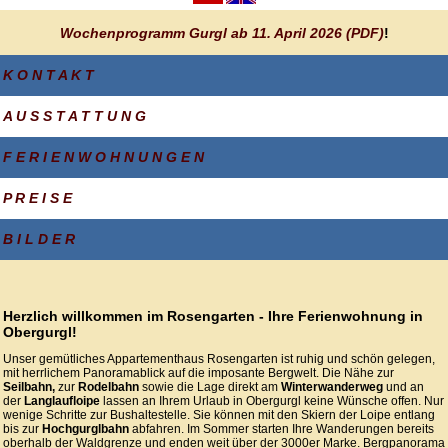
Wochenprogramm Gurgl ab 11. April 2026 (PDF)
!
K O N T A K T
A U S S T A T T U N G
F E R I E N W O H N U N G E N
P R E I S E
B I L D E R
Herzlich willkommen im Rosengarten - Ihre Ferienwohnung in
Obergurgl!
Unser gemütliches Appartementhaus Rosengarten ist ruhig und schön gelegen,
mit herrlichem Panoramablick auf die imposante Bergwelt. Die Nähe zur
Seilbahn,
zur
Rodelbahn
sowie die Lage direkt am
Winterwanderweg
und an
der
Langlaufloipe
lassen an Ihrem Urlaub in Obergurgl keine Wünsche offen. Nur
wenige Schritte zur Bushaltestelle. Sie können mit den Skiern der Loipe entlang
bis zur
Hochgurglbahn
abfahren. Im Sommer starten Ihre Wanderungen bereits
oberhalb der Waldgrenze und enden weit über der 3000er Marke. Bergpanorama